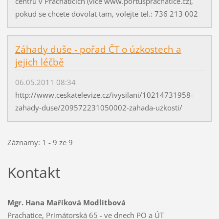
centru v Prachaticích (více www.portusprachatice.cz),
pokud se chcete dovolat tam, volejte tel.: 736 213 002
Záhady duše - pořad ČT o úzkostech a
jejich léčbě
06.05.2011 08:34
http://www.ceskatelevize.cz/ivysilani/10214731958-
zahady-duse/209572231050002-zahada-uzkosti/
Záznamy: 1 - 9 ze 9
Kontakt
Mgr. Hana Maříková Modlitbová
Prachatice, Primátorská 65 - ve dnech PO a ÚT